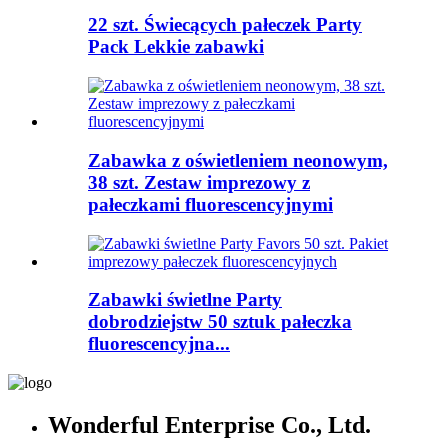
22 szt. Świecących pałeczek Party
Pack Lekkie zabawki
Zabawka z oświetleniem neonowym,
38 szt. Zestaw imprezowy z
pałeczkami fluorescencyjnymi
Zabawki świetlne Party
dobrodziejstw 50 sztuk pałeczka
fluorescencyjna...
Wonderful Enterprise Co., Ltd.