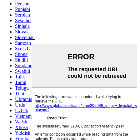
Persian
Punjabi
Serbian
Sesotho
Sinhala
Slovak
Slovenian
Samoan
Scots Gaelic
Shona
Sindhi
Sundanese
Swahili
Tajik
Tamil
Telugu
Thai
Ukrainian
Urdu
Uzbek
Vietnamese
Welsh
Xhosa
Yiddish
Yoruba