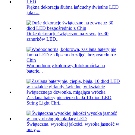
Piękna dekoracja ślubna łańcuchy świetlne LED
jako ...
Duże dekoracje świąteczne na zewnątrz 30
sznurków LED...
Wodoodporny kolorowy fotokomórka na
baterie...
Zasilana bateryjnie ciepła biała 10 diod LED
String Light Chri...
Świąteczna, wysokiej jakości, wysoka jasność w
nocy,...