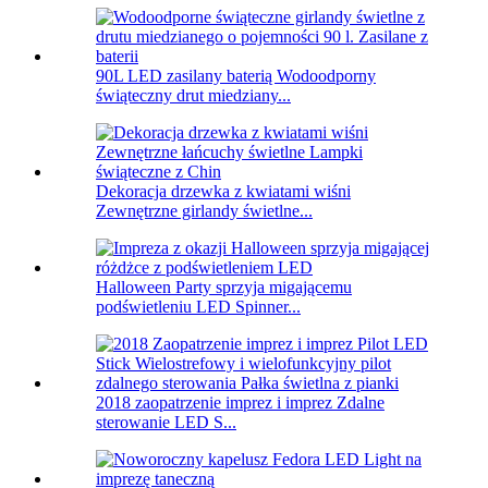
90L LED zasilany baterią Wodoodporny
świąteczny drut miedziany...
Dekoracja drzewka z kwiatami wiśni
Zewnętrzne girlandy świetlne...
Halloween Party sprzyja migającemu
podświetleniu LED Spinner...
2018 zaopatrzenie imprez i imprez Zdalne
sterowanie LED S...