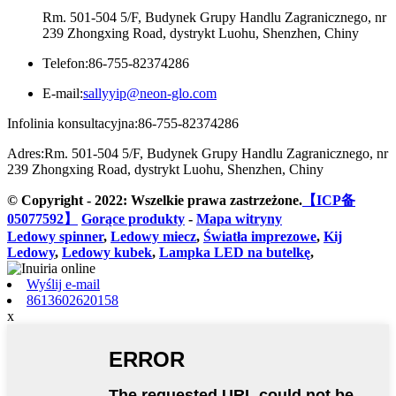
Rm. 501-504 5/F, Budynek Grupy Handlu Zagranicznego, nr
239 Zhongxing Road, dystrykt Luohu, Shenzhen, Chiny
Telefon:
86-755-82374286
E-mail:
sallyyip@neon-glo.com
Infolinia konsultacyjna:
86-755-82374286
Adres:
Rm. 501-504 5/F, Budynek Grupy Handlu Zagranicznego, nr
239 Zhongxing Road, dystrykt Luohu, Shenzhen, Chiny
© Copyright - 2022: Wszelkie prawa zastrzeżone.
【ICP备
05077592】
Gorące produkty
-
Mapa witryny
Ledowy spinner
,
Ledowy miecz
,
Światła imprezowe
,
Kij
Ledowy
,
Ledowy kubek
,
Lampka LED na butelkę
,
Wyślij e-mail
8613602620158
x