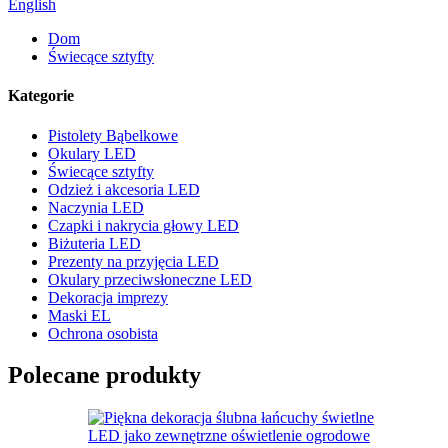
English
Dom
Świecące sztyfty
Kategorie
Pistolety Bąbelkowe
Okulary LED
Świecące sztyfty
Odzież i akcesoria LED
Naczynia LED
Czapki i nakrycia głowy LED
Biżuteria LED
Prezenty na przyjęcia LED
Okulary przeciwsłoneczne LED
Dekoracja imprezy
Maski EL
Ochrona osobista
Polecane produkty