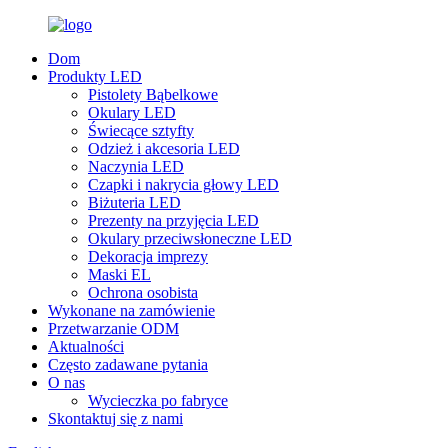
Dom
Produkty LED
Pistolety Bąbelkowe
Okulary LED
Świecące sztyfty
Odzież i akcesoria LED
Naczynia LED
Czapki i nakrycia głowy LED
Biżuteria LED
Prezenty na przyjęcia LED
Okulary przeciwsłoneczne LED
Dekoracja imprezy
Maski EL
Ochrona osobista
Wykonane na zamówienie
Przetwarzanie ODM
Aktualności
Często zadawane pytania
O nas
Wycieczka po fabryce
Skontaktuj się z nami